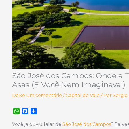
São José dos Campos: Onde a T
Asas (E Você Nem Imaginava!)
Deixe um comentário
/
Capital do Vale
/ Por
Sergio
W
F
S
h
a
h
a
c
a
Você já ouviu falar de
São José dos Campos
? Talve