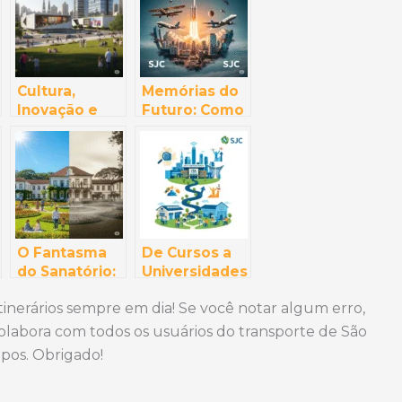
Cultura,
Memórias do
Inovação e
Futuro: Como
Qualidade de
a Aviação e o
Vida: Por Que
Espaço
São José dos
Moldaram a
Campos é o
Identidade de
Pacote
SJC (e o Que
Completo
Restou Disso!)
Que Você
O Fantasma
De Cursos a
Procura
do Sanatório:
Universidades
O Lado
: Um Mapa da
tinerários sempre em dia! Se você notar algum erro,
Bizarro e
Educação (Do
Charmoso do
Ensino
 colabora com todos os usuários do transporte de São
Parque
Técnico ao
pos. Obrigado!
Vicentina
Superior)
Aranha