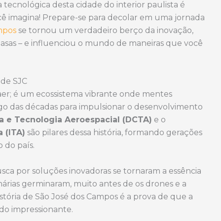
a tecnológica desta cidade do interior paulista é
cê imagina! Prepare-se para decolar em uma jornada
mpos
se tornou um verdadeiro berço da inovação,
asas – e influenciou o mundo de maneiras que você
 de SJC
aer; é um ecossistema vibrante onde mentes
ongo das décadas para impulsionar o desenvolvimento
 e Tecnologia Aeroespacial (DCTA)
e o
 (ITA)
são pilares dessa história, formando gerações
 do país.
usca por soluções inovadoras se tornaram a essência
nárias germinaram, muito antes de os drones e a
história de São José dos Campos é a prova de que a
ado impressionante.