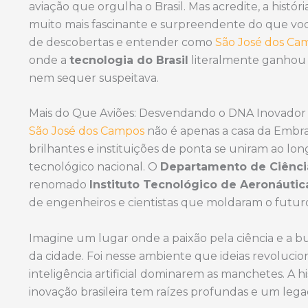
t
e
r
aviação que orgulha o Brasil. Mas acredite, a históri
s
b
e
muito mais fascinante e surpreendente do que vo
A
o
de descobertas e entender como
São José dos Ca
p
o
onde a
tecnologia do Brasil
literalmente ganhou 
p
k
nem sequer suspeitava.
Mais do Que Aviões: Desvendando o DNA Inovador
São José dos Campos
não é apenas a casa da Embr
brilhantes e instituições de ponta se uniram ao l
tecnológico nacional. O
Departamento de Ciência
renomado
Instituto Tecnológico de Aeronáutica
de engenheiros e cientistas que moldaram o futuro
Imagine um lugar onde a paixão pela ciência e a b
da cidade. Foi nesse ambiente que ideias revolucio
inteligência artificial dominarem as manchetes. A 
inovação brasileira tem raízes profundas e um leg