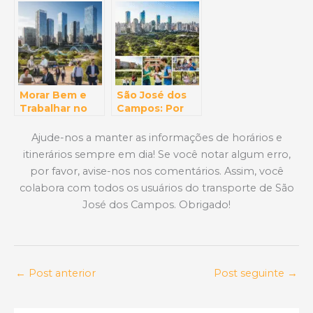
Cultural de São
do Brasil
José dos
Ganhou Asas (E
Campos Que
Você Nem
Você Não Pode
Imaginava!)
Perder
Morar Bem e
São José dos
Trabalhar no
Campos: Por
Futuro:
Que É
Descubra Por
Considerada
Ajude-nos a manter as informações de horários e
Que São José
Uma Das
itinerários sempre em dia! Se você notar algum erro,
dos Campos é
Melhores
por favor, avise-nos nos comentários. Assim, você
o Melhor
Cidades Para
Destino para
Se Viver?
colabora com todos os usuários do transporte de São
Sua Carreira
José dos Campos. Obrigado!
←
Post anterior
Post seguinte
→