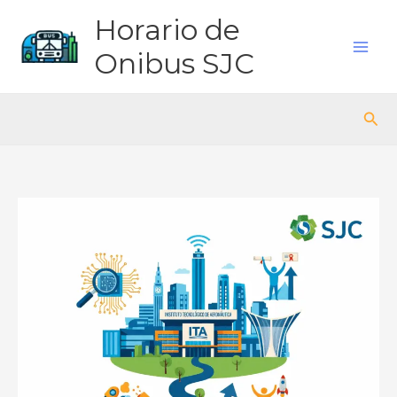
Ir
Horario de
para
o
Onibus SJC
conteúdo
Pes