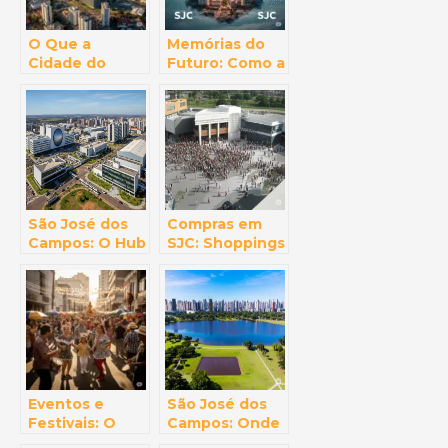
Pesquisa
Campos
O Que a
Memórias do
Cidade do
Futuro: Como a
Interior Tem
Aviação e o
Que
Espaço
Conquistou o
Moldaram a
Mundo? Os
Identidade de
Mistérios de
SJC (e o Que
SJC Revelados
Restou Disso!)
São José dos
Compras em
Campos: O Hub
SJC: Shoppings
da Inovação e
e Centros
Tecnologia no
Comerciais
Coração do
para Todos os
Vale do Paraíba
Gostos
Eventos e
São José dos
Festivais: O
Campos: Onde
Calendário
a Tecnologia