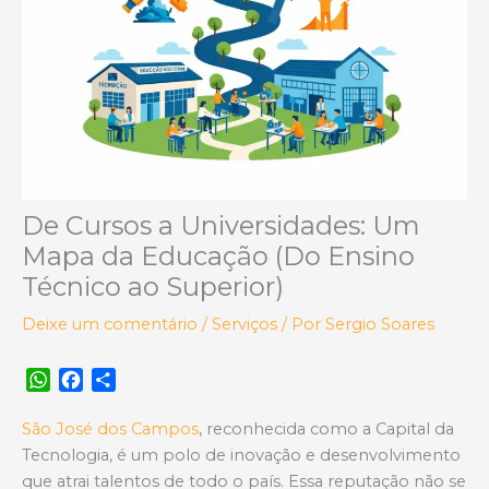
De Cursos a Universidades: Um
Mapa da Educação (Do Ensino
Técnico ao Superior)
Deixe um comentário
/
Serviços
/ Por
Sergio Soares
W
F
S
h
a
h
a
c
a
São José dos Campos
, reconhecida como a Capital da
t
e
r
Tecnologia, é um polo de inovação e desenvolvimento
s
b
e
que atrai talentos de todo o país. Essa reputação não se