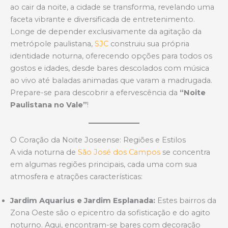
s
b
e
ao cair da noite, a cidade se transforma, revelando uma
A
o
faceta vibrante e diversificada de entretenimento.
p
o
Longe de depender exclusivamente da agitação da
p
k
metrópole paulistana,
SJC
construiu sua própria
identidade noturna, oferecendo opções para todos os
gostos e idades, desde bares descolados com música
ao vivo até baladas animadas que varam a madrugada.
Prepare-se para descobrir a efervescência da
“Noite
Paulistana no Vale”
!
O Coração da Noite Joseense: Regiões e Estilos
A vida noturna de
São José dos Campos
se concentra
em algumas regiões principais, cada uma com sua
atmosfera e atrações características:
Jardim Aquarius e Jardim Esplanada:
Estes bairros da
Zona Oeste são o epicentro da sofisticação e do agito
noturno. Aqui, encontram-se bares com decoração