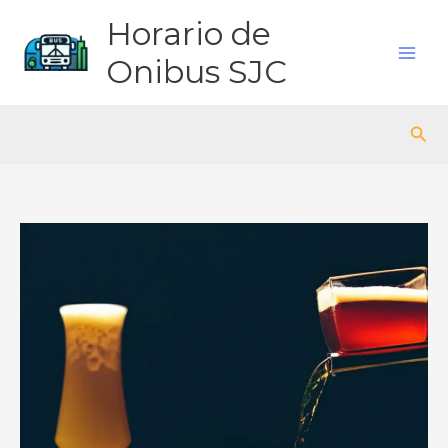
Ir
Horario de
para
o
Onibus SJC
conteúdo
Pes