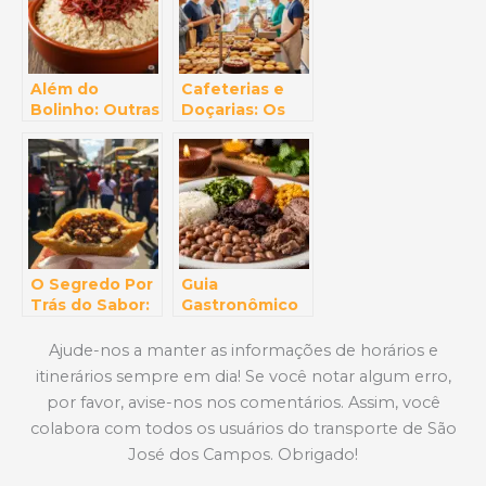
Além do
Cafeterias e
Bolinho: Outras
Doçarias: Os
Comidas
Melhores
Típicas de São
Lugares para
José dos
um Doce em
Campos que
São José dos
Você Precisa
Campos
Provar
O Segredo Por
Guia
Trás do Sabor:
Gastronômico
Onde
“Raiz”: Onde
Encontrar o
Comer o
Ajude-nos a manter as informações de horários e
Melhor Pastel
Melhor Virado à
itinerários sempre em dia! Se você notar algum erro,
de Feira em
Paulista ou
por favor, avise-nos nos comentários. Assim, você
SJC (e Como
Feijoada em
Chegar Lá de
SJC (e fugir do
colabora com todos os usuários do transporte de São
Ônibus!)
óbvio!)
José dos Campos. Obrigado!