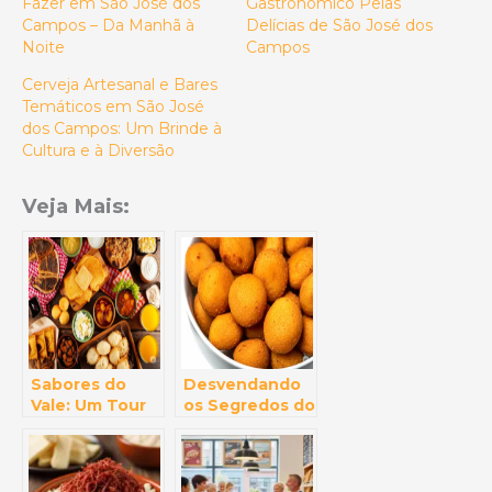
Fazer em São José dos
Gastronômico Pelas
Campos – Da Manhã à
Delícias de São José dos
Noite
Campos
Cerveja Artesanal e Bares
Temáticos em São José
dos Campos: Um Brinde à
Cultura e à Diversão
Veja Mais:
Sabores do
Desvendando
Vale: Um Tour
os Segredos do
Gastronômico
Bolinho Caipira:
Pelas Delícias
Onde
de São José
Encontrar o
dos Campos
Melhor de SJC