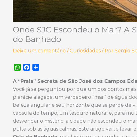
Onde SJC Escondeu o Mar? A Su
do Banhado
Deixe um comentário
/
Curiosidades
/ Por
Sergio S
W
F
S
h
a
h
a
c
a
A “Praia” Secreta de São José dos Campos Exi
t
e
r
Você já se perguntou por que um dos pontos mais 
s
b
e
planície alagada, um verdadeiro “mar” de água do
A
o
beleza singular e seu horizonte que se perde de v
p
o
cápsula do tempo, um tesouro natural e, para mu
p
k
desvendar o mistério: a cidade não escondeu o mar
pulsa sob as águas calmas. Este artigo vai te leva
Orla do Banhado
, revelando seus segredos e sua 