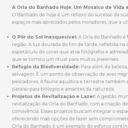
A Orla do Banhado Hoje: Um Mosaico de Vida 
O Banhado de hoje é um reflexo do sucesso da sua
espaços mais apreciados pelos moradores, que a util
O Pôr do Sol Inesquecível:
A Orla do Banhado é f
região. A luz dourada do fim de tarde, refletida n
espetáculo de cores que atrai fotógrafos e admi
que se tornou um ritual para muitos joseenses.
Refúgio da Biodiversidade:
Para além da beleza,
selvagem. É um ponto de observação de aves migrat
pescadores. A fauna aquática e terrestre também 
paraíso para biólogos e amantes da natureza.
Projetos de Revitalização e Lazer:
A gestão muni
revitalização da Orla do Banhado, com a criação de 
convivência. Esses projetos buscam integrar o espa
oferecendo mais opções de lazer sem comprometer
Orla do Banhado é um exemplo do esforço contínu