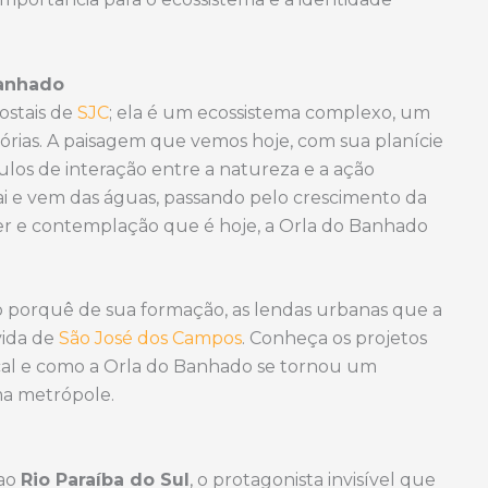
Banhado
ostais de
SJC
; ela é um ecossistema complexo, um
tórias. A paisagem que vemos hoje, com sua planície
ulos de interação entre a natureza e a ação
i e vem das águas, passando pelo crescimento da
zer e contemplação que é hoje, a Orla do Banhado
 o porquê de sua formação, as lendas urbanas que a
vida de
São José dos Campos
. Conheça os projetos
local e como a Orla do Banhado se tornou um
a metrópole.
 ao
Rio Paraíba do Sul
, o protagonista invisível que