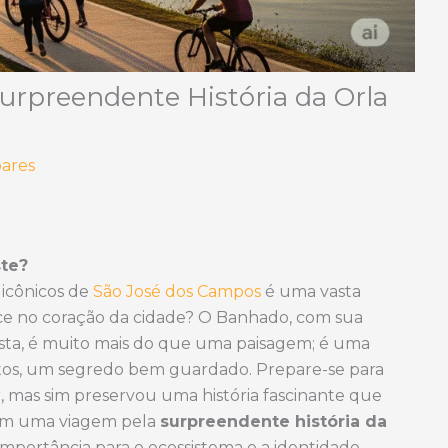
rpreendente História da Orla
oares
ste?
icônicos de
São José dos Campos
é uma vasta
ce no coração da cidade? O Banhado, com sua
ista, é muito mais do que uma paisagem; é uma
itos, um segredo bem guardado. Prepare-se para
, mas sim preservou uma história fascinante que
r em uma viagem pela
surpreendente história da
importância para o ecossistema e a identidade