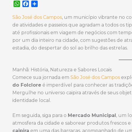
W
F
S
h
a
h
a
c
a
São José dos Campos
, um município vibrante no c
t
e
r
de atividades e passeios que agradam a todos os tip
s
b
e
até profissionais em viagem de negócios com tempo 
A
o
por um dia inteiro na cidade, com sugestões de atr
p
o
estadia, do despertar do sol ao brilho das estrelas.
p
k
Manhã: História, Natureza e Sabores Locais
Comece sua jornada em
São José dos Campos
explo
do Folclore
é imperdível para conhecer as tradiçõe
Mergulhe no universo caipira através de seus obj
identidade local.
Em seguida, siga para o
Mercado Municipal
, um l
atmosfera da cidade e saborear produtos frescos e
caipira
em uma das barracas, acompanhado de um 