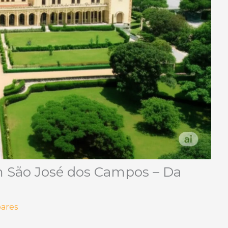
m São José dos Campos – Da
oares