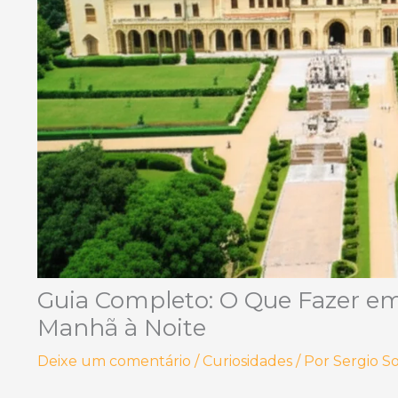
Guia Completo: O Que Fazer e
Manhã à Noite
Deixe um comentário
/
Curiosidades
/ Por
Sergio S