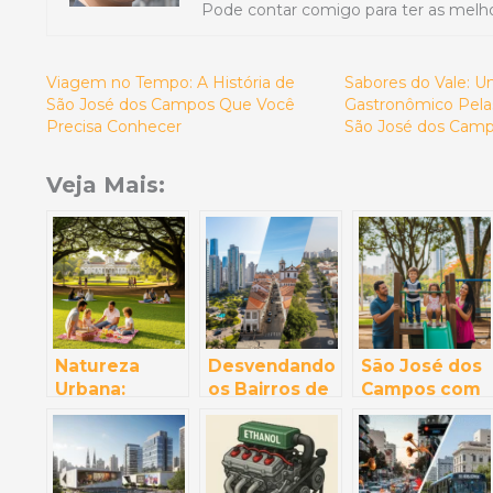
Pode contar comigo para ter as melho
Viagem no Tempo: A História de
Sabores do Vale: U
São José dos Campos Que Você
Gastronômico Pelas
Precisa Conhecer
São José dos Cam
Veja Mais:
Natureza
Desvendando
São José dos
Urbana:
os Bairros de
Campos com
Parques e
São José dos
Crianças:
Áreas Verdes
Campos: Um
Diversão
para Relaxar
Guia para
Garantida
em São José
Morar e
para Toda a