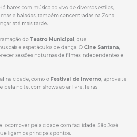
Há bares com música ao vivo de diversos estilos,
turnas e baladas, também concentradas na Zona
çar até mais tarde.
ogramação do
Teatro Municipal
, que
usicais e espetáculos de dança. O
Cine Santana
,
erecer sessões noturnas de filmes independentes e
val na cidade, como o
Festival de Inverno
, aproveite
ela noite, com shows ao ar livre, feiras
 se locomover pela cidade com facilidade. São José
 ligam os principais pontos.