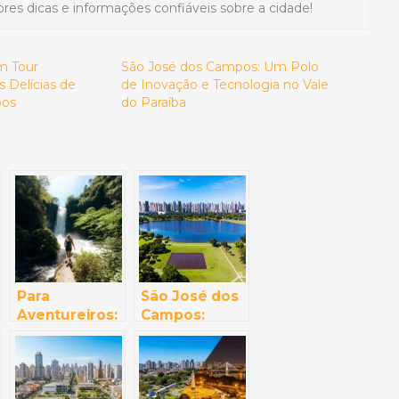
res dicas e informações confiáveis sobre a cidade!
m Tour
São José dos Campos: Um Polo
 Delícias de
de Inovação e Tecnologia no Vale
pos
do Paraíba
Para
São José dos
Aventureiros:
Campos:
Trilhas e
Onde a
Ecoturismo
Tecnologia do
nas
Brasil Ganhou
Proximidades
Asas (E Você