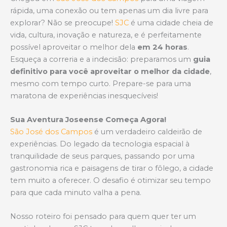
s
b
e
rápida, uma conexão ou tem apenas um dia livre para
A
o
explorar? Não se preocupe!
SJC
é uma cidade cheia de
p
o
vida, cultura, inovação e natureza, e é perfeitamente
p
k
possível aproveitar o melhor dela
em 24 horas
.
Esqueça a correria e a indecisão: preparamos um
guia
definitivo para você aproveitar o melhor da cidade
,
mesmo com tempo curto. Prepare-se para uma
maratona de experiências inesquecíveis!
Sua Aventura Joseense Começa Agora!
São José dos Campos
é um verdadeiro caldeirão de
experiências. Do legado da tecnologia espacial à
tranquilidade de seus parques, passando por uma
gastronomia rica e paisagens de tirar o fôlego, a cidade
tem muito a oferecer. O desafio é otimizar seu tempo
para que cada minuto valha a pena.
Nosso roteiro foi pensado para quem quer ter um