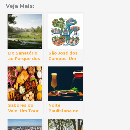
Veja Mais:
Do Sanatório
São José dos
ao Parque dos
Campos: Um
Sonhos: A
Universo Além
Incrível
da Inovação
Transformação
Tecnológica
de um Cartão-
Postal de SJC
Sabores do
Noite
Vale: Um Tour
Paulistana no
Gastronômico
Vale: Bares e
Pelas Delícias
Vida Noturna
de São José
em São José