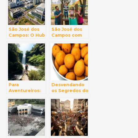
dos Campos
dos Campos
São José dos
São José dos
Campos: O Hub
Campos com
da Inovação e
Crianças:
Tecnologia no
Diversão
Coração do
Garantida para
Vale do Paraíba
Toda a Família
Para
Desvendando
Aventureiros:
os Segredos do
Trilhas e
Bolinho Caipira:
Ecoturismo nas
Onde
Proximidades
Encontrar o
de São José
Melhor de SJC
dos Campos