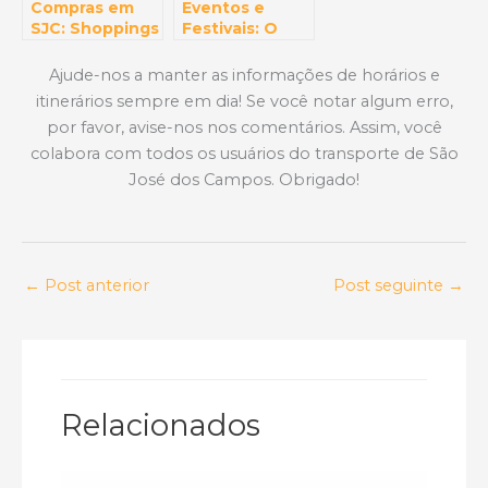
Compras em
Eventos e
SJC: Shoppings
Festivais: O
e Centros
Calendário
Comerciais
Cultural de São
Ajude-nos a manter as informações de horários e
para Todos os
José dos
itinerários sempre em dia! Se você notar algum erro,
Gostos
Campos Que
por favor, avise-nos nos comentários. Assim, você
Você Não Pode
Perder
colabora com todos os usuários do transporte de São
José dos Campos. Obrigado!
←
Post anterior
Post seguinte
→
Relacionados