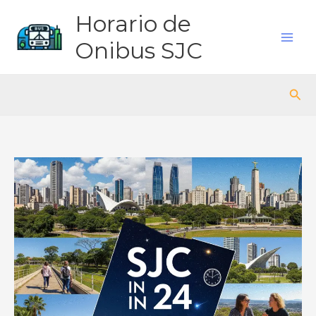
Ir
Horario de
para
o
Onibus SJC
conteúdo
Pes