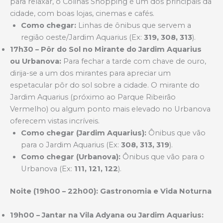
para relaxar, o Colinas Shopping é um dos principais da
cidade, com boas lojas, cinemas e cafés.
Como chegar:
Linhas de ônibus que servem a
região oeste/Jardim Aquarius (Ex:
319, 308, 313
).
17h30 – Pôr do Sol no Mirante do Jardim Aquarius
ou Urbanova:
Para fechar a tarde com chave de ouro,
dirija-se a um dos mirantes para apreciar um
espetacular pôr do sol sobre a cidade. O mirante do
Jardim Aquarius (próximo ao Parque Ribeirão
Vermelho) ou algum ponto mais elevado no Urbanova
oferecem vistas incríveis.
Como chegar (Jardim Aquarius):
Ônibus que vão
para o Jardim Aquarius (Ex:
308, 313, 319
).
Como chegar (Urbanova):
Ônibus que vão para o
Urbanova (Ex:
111, 121, 122
).
Noite (19h00 – 22h00): Gastronomia e Vida Noturna
19h00 – Jantar na Vila Adyana ou Jardim Aquarius: