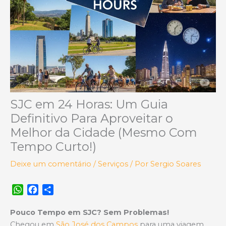
SJC em 24 Horas: Um Guia
Definitivo Para Aproveitar o
Melhor da Cidade (Mesmo Com
Tempo Curto!)
Deixe um comentário
/
Serviços
/ Por
Sergio Soares
W
F
S
h
a
h
a
c
a
Pouco Tempo em SJC? Sem Problemas!
t
e
r
Chegou em
São José dos Campos
para uma viagem