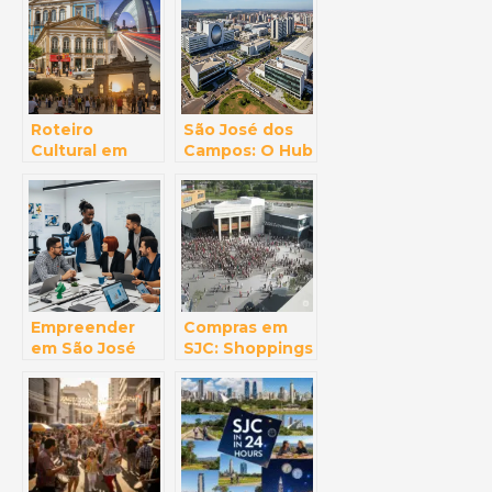
para Resolver a
Tecnológica
Vida em SJC
(Contas,
Documentos e
Mais!)
Roteiro
São José dos
Cultural em
Campos: O Hub
São José dos
da Inovação e
Campos: Uma
Tecnologia no
Jornada Pela
Coração do
Arte e História
Vale do Paraíba
Empreender
Compras em
em São José
SJC: Shoppings
dos Campos:
e Centros
Cenário
Comerciais
Favorável e
para Todos os
Oportunidades
Gostos
de
Crescimento