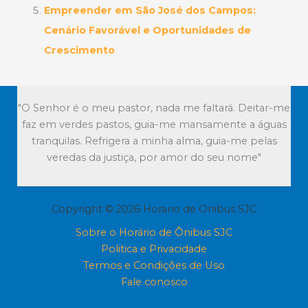
Empreender em São José dos Campos:
Cenário Favorável e Oportunidades de
Crescimento
"O Senhor é o meu pastor, nada me faltará. Deitar-me
faz em verdes pastos, guia-me mansamente a águas
tranquilas. Refrigera a minha alma, guia-me pelas
veredas da justiça, por amor do seu nome"
Copyright © 2026 Horario de Onibus SJC
Sobre o Horário de Ônibus SJC
Politica e Privacidade
Termos e Condições de Uso
Fale conosco