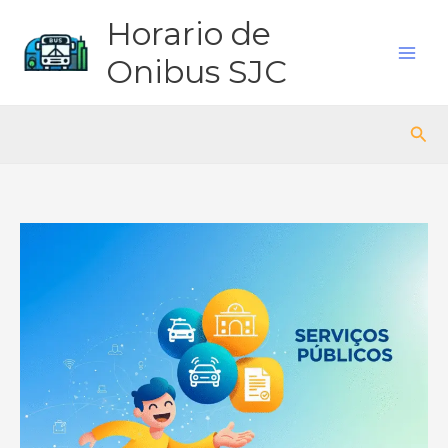
Ir
Horario de
para
o
Onibus SJC
conteúdo
Pes