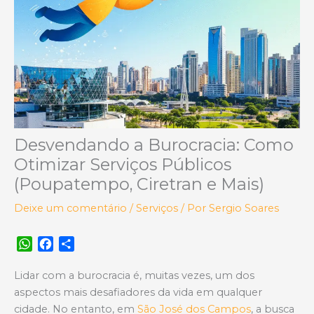
Desvendando a Burocracia: Como
Otimizar Serviços Públicos
(Poupatempo, Ciretran e Mais)
Deixe um comentário
/
Serviços
/ Por
Sergio Soares
W
F
S
h
a
h
a
c
a
Lidar com a burocracia é, muitas vezes, um dos
t
e
r
aspectos mais desafiadores da vida em qualquer
s
b
e
cidade. No entanto, em
São José dos Campos
, a busca