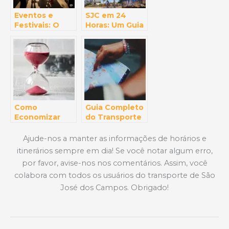
Eventos e
SJC em 24
Festivais: O
Horas: Um Guia
Calendário
Definitivo Para
Cultural de São
Aproveitar o
José dos
Melhor da
Campos Que
Cidade (Mesmo
Você Não Pode
Com Tempo
Perder
Curto!)
Como
Guia Completo
Economizar
do Transporte
Tempo Usando
Público em São
o Ônibus em
José dos
Ajude-nos a manter as informações de horários e
SJC
Campos
itinerários sempre em dia! Se você notar algum erro,
por favor, avise-nos nos comentários. Assim, você
colabora com todos os usuários do transporte de São
José dos Campos. Obrigado!