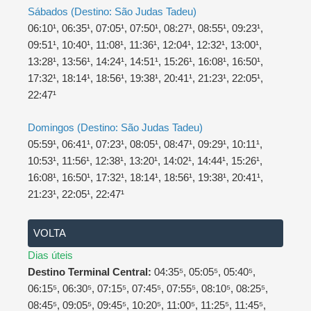
Sábados (Destino: São Judas Tadeu)
06:10¹, 06:35¹, 07:05¹, 07:50¹, 08:27¹, 08:55¹, 09:23¹,
09:51¹, 10:40¹, 11:08¹, 11:36¹, 12:04¹, 12:32¹, 13:00¹,
13:28¹, 13:56¹, 14:24¹, 14:51¹, 15:26¹, 16:08¹, 16:50¹,
17:32¹, 18:14¹, 18:56¹, 19:38¹, 20:41¹, 21:23¹, 22:05¹,
22:47¹
Domingos (Destino: São Judas Tadeu)
05:59¹, 06:41¹, 07:23¹, 08:05¹, 08:47¹, 09:29¹, 10:11¹,
10:53¹, 11:56¹, 12:38¹, 13:20¹, 14:02¹, 14:44¹, 15:26¹,
16:08¹, 16:50¹, 17:32¹, 18:14¹, 18:56¹, 19:38¹, 20:41¹,
21:23¹, 22:05¹, 22:47¹
VOLTA
Dias úteis
Destino Terminal Central:
04:35⁵, 05:05⁵, 05:40⁵,
06:15⁵, 06:30⁵, 07:15⁵, 07:45⁵, 07:55⁵, 08:10⁵, 08:25⁵,
08:45⁵, 09:05⁵, 09:45⁵, 10:20⁵, 11:00⁵, 11:25⁵, 11:45⁵,