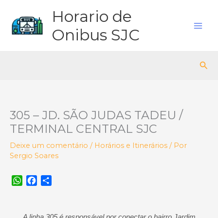
Ir
Horario de
para
o
Onibus SJC
conteúdo
Pes
305 – JD. SÃO JUDAS TADEU /
TERMINAL CENTRAL SJC
Deixe um comentário
/
Horários e Itinerários
/ Por
Sergio Soares
W
F
S
h
a
h
a
c
a
t
e
r
A linha 305 é responsável por conectar o bairro Jardim