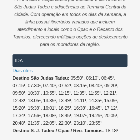
s
b
e
São Judas Tadeu e adjacências ao Terminal Central da
A
o
cidade. Com operação em todos os dias da semana, a
p
o
linha possui itinerários variados que incluem
p
k
atendimento a locais como o Cpac e o Recanto dos
Tamoios, oferecendo múltiplas opções de deslocamento
para os moradores da região.
IDA
Dias úteis
Destino São Judas Tadeu:
05:50¹, 06:10¹, 06:45¹,
07:15¹, 07:30¹, 07:40¹, 07:52¹, 08:15¹, 08:40¹, 09:20¹,
09:50¹, 10:30¹, 10:55¹, 11:15¹, 11:35¹, 11:59¹, 12:21¹,
12:43¹, 13:05¹, 13:35¹, 13:49¹, 14:11¹, 14:35¹, 15:05¹,
15:20¹, 15:39¹, 16:01¹, 16:25¹, 16:39¹, 16:45¹, 17:12¹,
17:34¹, 17:56¹, 18:08¹, 18:45¹, 19:07¹, 19:29¹, 20:05¹,
20:48¹, 21:35¹, 22:05¹, 22:30¹, 23:10¹, 23:55¹
Destino S. J. Tadeu / Cpac / Rec. Tamoios:
18:18²