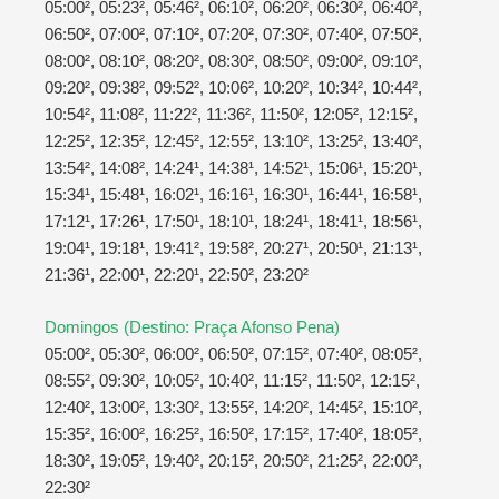
05:00², 05:23², 05:46², 06:10², 06:20², 06:30², 06:40²,
06:50², 07:00², 07:10², 07:20², 07:30², 07:40², 07:50²,
08:00², 08:10², 08:20², 08:30², 08:50², 09:00², 09:10²,
09:20², 09:38², 09:52², 10:06², 10:20², 10:34², 10:44²,
10:54², 11:08², 11:22², 11:36², 11:50², 12:05², 12:15²,
12:25², 12:35², 12:45², 12:55², 13:10², 13:25², 13:40²,
13:54², 14:08², 14:24¹, 14:38¹, 14:52¹, 15:06¹, 15:20¹,
15:34¹, 15:48¹, 16:02¹, 16:16¹, 16:30¹, 16:44¹, 16:58¹,
17:12¹, 17:26¹, 17:50¹, 18:10¹, 18:24¹, 18:41¹, 18:56¹,
19:04¹, 19:18¹, 19:41², 19:58², 20:27¹, 20:50¹, 21:13¹,
21:36¹, 22:00¹, 22:20¹, 22:50², 23:20²
Domingos (Destino: Praça Afonso Pena)
05:00², 05:30², 06:00², 06:50², 07:15², 07:40², 08:05²,
08:55², 09:30², 10:05², 10:40², 11:15², 11:50², 12:15²,
12:40², 13:00², 13:30², 13:55², 14:20², 14:45², 15:10²,
15:35², 16:00², 16:25², 16:50², 17:15², 17:40², 18:05²,
18:30², 19:05², 19:40², 20:15², 20:50², 21:25², 22:00²,
22:30²