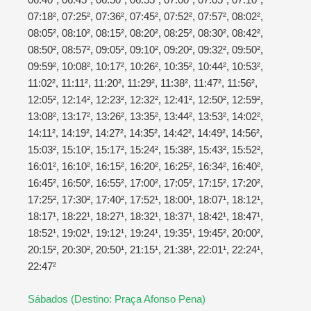
07:18², 07:25², 07:36², 07:45², 07:52², 07:57², 08:02²,
08:05², 08:10², 08:15², 08:20², 08:25², 08:30², 08:42²,
08:50², 08:57², 09:05², 09:10², 09:20², 09:32², 09:50²,
09:59², 10:08², 10:17², 10:26², 10:35², 10:44², 10:53²,
11:02², 11:11², 11:20², 11:29², 11:38², 11:47², 11:56²,
12:05², 12:14², 12:23², 12:32², 12:41², 12:50², 12:59²,
13:08², 13:17², 13:26², 13:35², 13:44², 13:53², 14:02²,
14:11², 14:19², 14:27², 14:35², 14:42², 14:49², 14:56²,
15:03², 15:10², 15:17², 15:24², 15:38², 15:43², 15:52²,
16:01², 16:10², 16:15², 16:20², 16:25², 16:34², 16:40²,
16:45², 16:50², 16:55², 17:00², 17:05², 17:15², 17:20²,
17:25², 17:30², 17:40², 17:52¹, 18:00¹, 18:07¹, 18:12¹,
18:17¹, 18:22¹, 18:27¹, 18:32¹, 18:37¹, 18:42¹, 18:47¹,
18:52¹, 19:02¹, 19:12¹, 19:24¹, 19:35¹, 19:45², 20:00²,
20:15², 20:30², 20:50¹, 21:15¹, 21:38¹, 22:01¹, 22:24¹,
22:47²
Sábados (Destino: Praça Afonso Pena)