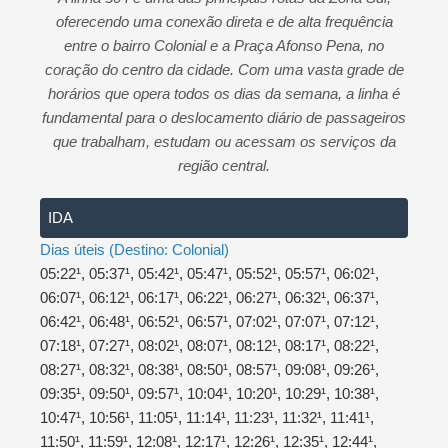
s
b
e
oferecendo uma conexão direta e de alta frequência
A
o
entre o bairro Colonial e a Praça Afonso Pena, no
p
o
coração do centro da cidade. Com uma vasta grade de
p
k
horários que opera todos os dias da semana, a linha é
fundamental para o deslocamento diário de passageiros
que trabalham, estudam ou acessam os serviços da
região central.
IDA
Dias úteis (Destino: Colonial)
05:22¹, 05:37¹, 05:42¹, 05:47¹, 05:52¹, 05:57¹, 06:02¹,
06:07¹, 06:12¹, 06:17¹, 06:22¹, 06:27¹, 06:32¹, 06:37¹,
06:42¹, 06:48¹, 06:52¹, 06:57¹, 07:02¹, 07:07¹, 07:12¹,
07:18¹, 07:27¹, 08:02¹, 08:07¹, 08:12¹, 08:17¹, 08:22¹,
08:27¹, 08:32¹, 08:38¹, 08:50¹, 08:57¹, 09:08¹, 09:26¹,
09:35¹, 09:50¹, 09:57¹, 10:04¹, 10:20¹, 10:29¹, 10:38¹,
10:47¹, 10:56¹, 11:05¹, 11:14¹, 11:23¹, 11:32¹, 11:41¹,
11:50¹, 11:59¹, 12:08¹, 12:17¹, 12:26¹, 12:35¹, 12:44¹,