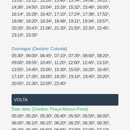
13:02¹, 13:12¹, 13:26¹, 13:40¹, 13:54¹, 14:08¹, 14:22¹,
14:36¹, 14:50¹, 15:04¹, 15:18¹, 15:32¹, 15:46¹, 16:00¹,
16:14¹, 16:28¹, 16:42¹, 17:10¹, 17:24¹, 17:38¹, 17:52¹,
18:06¹, 18:20¹, 18:34¹, 18:48¹, 19:11¹, 19:34¹, 19:57¹,
20:20¹, 20:43¹, 21:06¹, 21:30¹, 21:55¹, 22:20¹, 22:45¹,
23:10¹, 23:35¹
Domingos (Destino: Colonial)
05:30¹, 06:00¹, 06:45¹, 07:10¹, 07:35¹, 08:00¹, 08:20¹,
09:00¹, 09:55¹, 10:45¹, 11:20¹, 12:00¹, 12:45¹, 13:10¹,
13:55¹, 14:40¹, 15:05¹, 15:30¹, 15:55¹, 16:20¹, 16:45³,
17:10³, 17:35³, 18:00³, 18:35³, 19:10¹, 19:45³, 20:20³,
20:55³, 21:30³, 22:05³, 22:40¹
VOLTA
Dias úteis (Destino: Praça Afonso Pena)
05:00², 05:20², 05:30², 05:40², 05:50², 05:55², 06:00²,
06:05², 06:10², 06:15², 06:20², 06:25², 06:30², 06:35²,
06:40², 06:45², 06:50², 06:55², 07:00², 07:05², 07:10²,