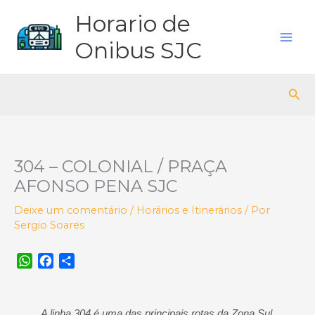
Ir
Horario de
para
o
Onibus SJC
conteúdo
Pes
304 – COLONIAL / PRAÇA
AFONSO PENA SJC
Deixe um comentário
/
Horários e Itinerários
/ Por
Sergio Soares
W
F
S
h
a
h
a
c
a
t
e
r
A linha 304 é uma das principais rotas da Zona Sul,