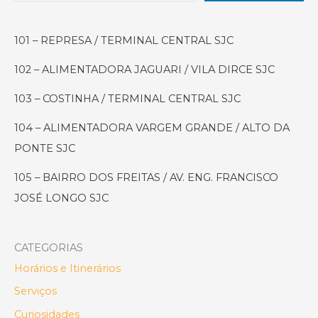
Aproveitar
o
101 – REPRESA / TERMINAL CENTRAL SJC
Melhor
da
102 – ALIMENTADORA JAGUARI / VILA DIRCE SJC
Cidade
(Mesmo
103 – COSTINHA / TERMINAL CENTRAL SJC
Com
104 – ALIMENTADORA VARGEM GRANDE / ALTO DA
Tempo
PONTE SJC
Curto!)
105 – BAIRRO DOS FREITAS / AV. ENG. FRANCISCO
JOSÉ LONGO SJC
CATEGORIAS
Horários e Itinerários
Serviços
Curiosidades