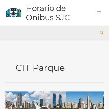
Ir
Horario de
para
o
Onibus SJC
conteúdo
Pes
CIT Parque