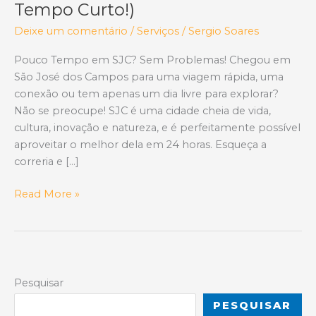
Tempo Curto!)
Deixe um comentário
/
Serviços
/
Sergio Soares
Pouco Tempo em SJC? Sem Problemas! Chegou em
São José dos Campos para uma viagem rápida, uma
conexão ou tem apenas um dia livre para explorar?
Não se preocupe! SJC é uma cidade cheia de vida,
cultura, inovação e natureza, e é perfeitamente possível
aproveitar o melhor dela em 24 horas. Esqueça a
correria e […]
SJC
Read More »
em
24
Horas:
Um
Guia
Pesquisar
Definitivo
PESQUISAR
Para