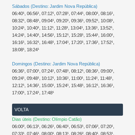
Sábados (Destino: Jardim Nova República)
06:40¹, 06:56¹, 07:12¹, 07:28¹, 07:44¹, 08:00¹, 08:16¹,
08:32¹, 08:48¹, 09:04¹, 09:20¹, 09:36¹, 09:52¹, 10:08¹,
10:24¹, 10:40¹, 11:12¹, 11:28¹, 13:04¹, 13:36¹, 13:52¹,
14:24¹, 14:40¹, 14:56¹, 15:12¹, 15:28¹, 15:44¹, 16:00¹,
16:16¹, 16:32¹, 16:48¹, 17:04¹, 17:20¹, 17:36¹, 17:52¹,
18:08¹, 18:24¹
Domingos (Destino: Jardim Nova República)
06:36¹, 07:00¹, 07:24¹, 07:48¹, 08:12¹, 08:36¹, 09:00¹,
09:24¹, 09:48¹, 10:12¹, 10:36¹, 11:00¹, 11:24¹, 11:48¹,
12:12¹, 14:36¹, 15:00¹, 15:24¹, 15:48¹, 16:12¹, 16:36¹,
17:00¹, 17:24¹, 17:48¹
VOLTA
Dias úteis (Destino: Olímpio Catão)
06:00², 06:13¹, 06:26¹, 06:40¹, 06:53¹, 07:06², 07:20¹,
07:33¹, 07:46¹, 08:00¹, 08:13¹, 08:26², 08:40¹, 08:53¹,