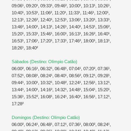
09:06¹, 09:20¹, 09:33¹, 09:46², 10:00¹, 10:13¹, 10:26¹,
10:40¹, 10:53¹, 11:06², 11:20¹, 11:33¹, 11:46¹, 12:00¹,
12:13¹, 12:26², 12:40¹, 12:53¹, 13:06¹, 13:20¹, 13:33¹,
13:46², 14:00¹, 14:13¹, 14:26¹, 14:40¹, 14:53¹, 15:06²,
15:20¹, 15:33¹, 15:46¹, 16:00¹, 16:13¹, 16:26², 16:40¹,
16:53¹, 17:06¹, 17:20¹, 17:33¹, 17:46², 18:00¹, 18:13¹,
18:26¹, 18:40²
Sábados (Destino: Olímpio Catão)
06:00², 06:16¹, 06:32¹, 06:48¹, 07:04¹, 07:20², 07:36¹,
07:52¹, 08:08¹, 08:24¹, 08:40¹, 08:56², 09:12¹, 09:28¹,
09:44¹, 10:00¹, 10:32¹, 10:48², 12:24¹, 12:56¹, 13:12¹,
13:44¹, 14:00¹, 14:16², 14:32¹, 14:48¹, 15:04¹, 15:20¹,
15:36¹, 15:52², 16:08¹, 16:24¹, 16:40¹, 16:56¹, 17:12¹,
17:28²
Domingos (Destino: Olímpio Catão)
06:00², 06:24¹, 06:48¹, 07:12¹, 07:36¹, 08:00², 08:24¹,