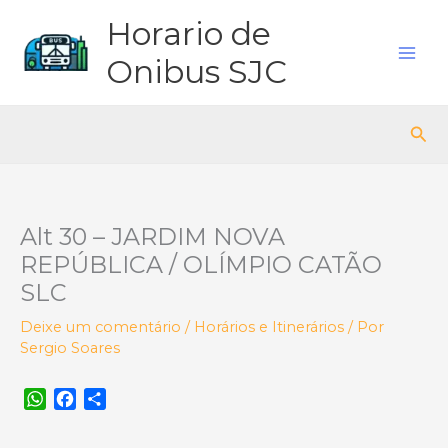
Ir
Horario de
para
o
Onibus SJC
conteúdo
Pes
Alt 30 – JARDIM NOVA
REPÚBLICA / OLÍMPIO CATÃO
SLC
Deixe um comentário
/
Horários e Itinerários
/ Por
Sergio Soares
W
F
S
h
a
h
a
c
a