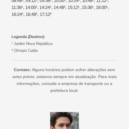
08:48¹, 09:12¹, 09:36¹, 10:00¹, 10:24², 10:48¹, 11:12¹,
11:36¹, 14:00¹, 14:24¹, 14:48², 15:12¹, 15:36¹, 16:00¹,
16:24¹, 16:48¹, 17:12²
Legenda (Destino):
¹ Jardim Nova República
² Olímpio Catão
Contato:
Alguns horários podem sofrer alterações sem
aviso prévio, estamos sempre em atualização. Para mais
informações, consulte a empresa de transporte ou a
prefeitura local.