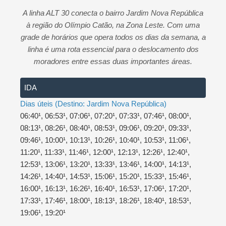
t
e
r
A linha ALT 30 conecta o bairro Jardim Nova República
s
b
e
à região do Olímpio Catão, na Zona Leste. Com uma
A
o
grade de horários que opera todos os dias da semana, a
p
o
linha é uma rota essencial para o deslocamento dos
p
k
moradores entre essas duas importantes áreas.
IDA
Dias úteis (Destino: Jardim Nova República)
06:40¹, 06:53¹, 07:06¹, 07:20¹, 07:33¹, 07:46¹, 08:00¹,
08:13¹, 08:26¹, 08:40¹, 08:53¹, 09:06¹, 09:20¹, 09:33¹,
09:46¹, 10:00¹, 10:13¹, 10:26¹, 10:40¹, 10:53¹, 11:06¹,
11:20¹, 11:33¹, 11:46¹, 12:00¹, 12:13¹, 12:26¹, 12:40¹,
12:53¹, 13:06¹, 13:20¹, 13:33¹, 13:46¹, 14:00¹, 14:13¹,
14:26¹, 14:40¹, 14:53¹, 15:06¹, 15:20¹, 15:33¹, 15:46¹,
16:00¹, 16:13¹, 16:26¹, 16:40¹, 16:53¹, 17:06¹, 17:20¹,
17:33¹, 17:46¹, 18:00¹, 18:13¹, 18:26¹, 18:40¹, 18:53¹,
19:06¹, 19:20¹