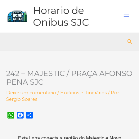
Ir
Horario de
para
o
Onibus SJC
conteúdo
Pes
242 – MAJESTIC / PRAÇA AFONSO
PENA SJC
Deixe um comentário
/
Horários e Itinerários
/ Por
Sergio Soares
W
F
S
h
a
h
a
c
a
t
e
r
Esta linha conecta a região do Majestic e Novo