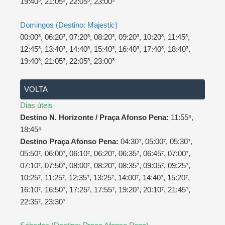
19:40³, 21:05³, 22:05³, 23:00³
Domingos (Destino: Majestic)
00:00³, 06:20³, 07:20³, 08:20³, 09:20³, 10:20³, 11:45³,
12:45³, 13:40³, 14:40³, 15:40³, 16:40³, 17:40³, 18:40³,
19:40³, 21:05³, 22:05³, 23:00³
VOLTA
Dias úteis
Destino N. Horizonte / Praça Afonso Pena:
11:55⁶,
18:45⁶
Destino Praça Afonso Pena:
04:30⁷, 05:00⁷, 05:30⁷,
05:50⁷, 06:00⁷, 06:10⁷, 06:20⁷, 06:35⁷, 06:45⁷, 07:00⁷,
07:10⁷, 07:50⁷, 08:00⁷, 08:20⁷, 08:35⁷, 09:05⁷, 09:25⁷,
10:25⁷, 11:25⁷, 12:35⁷, 13:25⁷, 14:00⁷, 14:40⁷, 15:20⁷,
16:10⁷, 16:50⁷, 17:25⁷, 17:55⁷, 19:20⁷, 20:10⁷, 21:45⁷,
22:35⁷, 23:30⁷