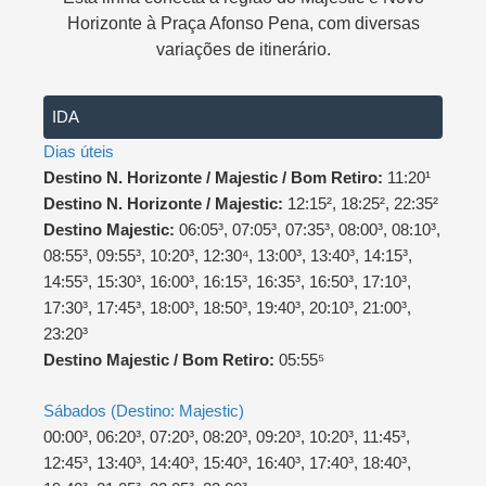
s
b
e
Horizonte à Praça Afonso Pena, com diversas
A
o
variações de itinerário.
p
o
p
k
IDA
Dias úteis
Destino N. Horizonte / Majestic / Bom Retiro:
11:20¹
Destino N. Horizonte / Majestic:
12:15², 18:25², 22:35²
Destino Majestic:
06:05³, 07:05³, 07:35³, 08:00³, 08:10³,
08:55³, 09:55³, 10:20³, 12:30⁴, 13:00³, 13:40³, 14:15³,
14:55³, 15:30³, 16:00³, 16:15³, 16:35³, 16:50³, 17:10³,
17:30³, 17:45³, 18:00³, 18:50³, 19:40³, 20:10³, 21:00³,
23:20³
Destino Majestic / Bom Retiro:
05:55⁵
Sábados (Destino: Majestic)
00:00³, 06:20³, 07:20³, 08:20³, 09:20³, 10:20³, 11:45³,
12:45³, 13:40³, 14:40³, 15:40³, 16:40³, 17:40³, 18:40³,