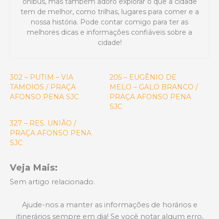
ônibus, mas também adoro explorar o que a cidade
tem de melhor, como trilhas, lugares para comer e a
nossa história. Pode contar comigo para ter as
melhores dicas e informações confiáveis sobre a
cidade!
302 – PUTIM – VIA
205 – EUGÊNIO DE
TAMOIOS / PRAÇA
MELO – GALO BRANCO /
AFONSO PENA SJC
PRAÇA AFONSO PENA
SJC
327 – RES. UNIÃO /
PRAÇA AFONSO PENA
SJC
Veja Mais:
Sem artigo relacionado.
Ajude-nos a manter as informações de horários e
itinerários sempre em dia! Se você notar algum erro,