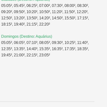
05:05², 05:45², 06:25², 07:00², 07:30², 08:00², 08:30²,
09:20², 09:50², 10:20², 10:50², 11:20², 11:50², 12:20²,
12:50², 13:20², 13:50², 14:20², 14:50², 15:50², 17:15²,
18:15², 19:40², 21:15², 22:20²
Domingos (Destino: Aquárius)
05:05³, 06:05³, 07:10³, 08:05³, 09:30³, 10:25³, 11:40³,
12:35³, 13:35³, 14:40³, 15:35², 16:35², 17:35², 18:35²,
19:45², 21:00², 22:15², 23:05²