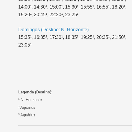
14:00¹, 14:30¹, 15:00¹, 15:30¹, 15:55¹, 16:55¹, 18:20¹,
19:20¹, 20:45¹, 22:20¹, 23:25¹
Domingos (Destino: N. Horizonte)
15:35¹, 16:35¹, 17:30¹, 18:35¹, 19:25¹, 20:35¹, 21:50¹,
23:05¹
Legenda (Destino):
¹ N. Horizonte
² Aquárius
³ Aquárius