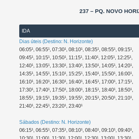
237 – PQ. NOVO HORI
IDA
Dias úteis (Destino: N. Horizonte)
06:05¹, 06:55¹, 07:30¹, 08:10¹, 08:35¹, 08:55¹, 09:15¹,
09:45¹, 10:15¹, 10:50¹, 11:15¹, 11:40¹, 12:05¹, 12:25¹,
12:40¹, 13:05¹, 13:30¹, 13:40¹, 13:50¹, 14:05¹, 14:20¹,
14:35¹, 14:55¹, 15:10¹, 15:25¹, 15:40¹, 15:50¹, 16:00¹,
16:10¹, 16:20¹, 16:30¹, 16:40¹, 16:45¹, 17:00¹, 17:15¹,
17:30¹, 17:40¹, 17:50¹, 18:00¹, 18:15¹, 18:40¹, 18:50¹,
18:55¹, 19:15¹, 19:35¹, 19:55¹, 20:15¹, 20:50¹, 21:10¹,
21:40¹, 22:45¹, 23:20¹, 23:40¹
Sábados (Destino: N. Horizonte)
06:15¹, 06:55¹, 07:35¹, 08:10¹, 08:40¹, 09:10¹, 09:40¹,
10:30¹, 11:00¹, 11:30¹, 12:00¹, 12:30¹, 13:00¹, 13:30¹,