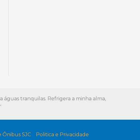
 águas tranquilas. Refrigera a minha alma,
"
e Ônibus SJC
Politica e Privacidade