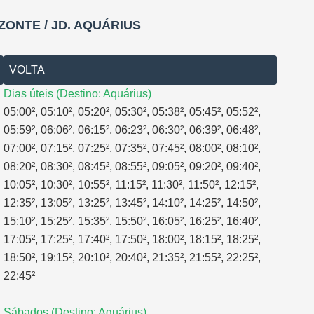
ZONTE / JD. AQUÁRIUS
VOLTA
Dias úteis (Destino: Aquárius)
05:00², 05:10², 05:20², 05:30², 05:38², 05:45², 05:52²,
05:59², 06:06², 06:15², 06:23², 06:30², 06:39², 06:48²,
07:00², 07:15², 07:25², 07:35², 07:45², 08:00², 08:10²,
08:20², 08:30², 08:45², 08:55², 09:05², 09:20², 09:40²,
10:05², 10:30², 10:55², 11:15², 11:30², 11:50², 12:15²,
12:35², 13:05², 13:25², 13:45², 14:10², 14:25², 14:50²,
15:10², 15:25², 15:35², 15:50², 16:05², 16:25², 16:40²,
17:05², 17:25², 17:40², 17:50², 18:00², 18:15², 18:25²,
18:50², 19:15², 20:10², 20:40², 21:35², 21:55², 22:25²,
22:45²
Sábados (Destino: Aquárius)