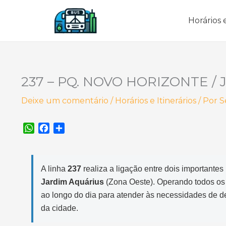
Ir
para
Horários e
o
conteúdo
237 – PQ. NOVO HORIZONTE / 
Deixe um comentário
/
Horários e Itinerários
/ Por
S
W
F
S
h
a
h
a
c
a
t
e
r
A linha
237
realiza a ligação entre dois importantes 
s
b
e
Jardim Aquárius
(Zona Oeste). Operando todos os d
A
o
p
o
ao longo do dia para atender às necessidades de 
p
k
da cidade.