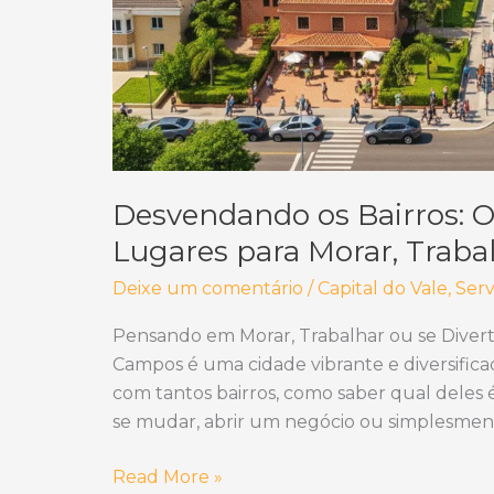
Desvendando os Bairros: 
Lugares para Morar, Trabal
Deixe um comentário
/
Capital do Vale
,
Serv
Pensando em Morar, Trabalhar ou se Divert
Campos é uma cidade vibrante e diversificad
com tantos bairros, como saber qual deles 
se mudar, abrir um negócio ou simplesmen
Desvendando
Read More »