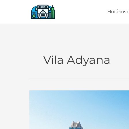
Ir
para
Horários e
o
conteúdo
Vila Adyana