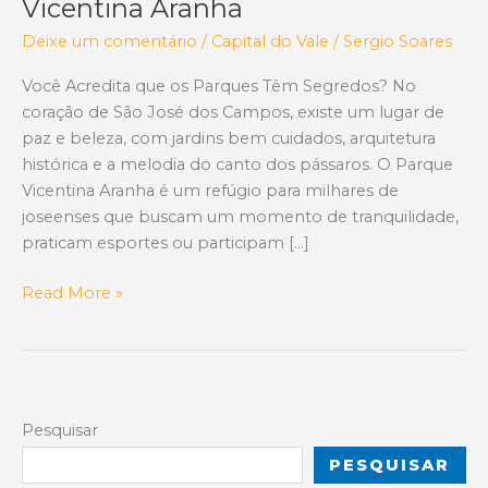
Vicentina Aranha
Deixe um comentário
/
Capital do Vale
/
Sergio Soares
Você Acredita que os Parques Têm Segredos? No
coração de São José dos Campos, existe um lugar de
paz e beleza, com jardins bem cuidados, arquitetura
histórica e a melodia do canto dos pássaros. O Parque
Vicentina Aranha é um refúgio para milhares de
joseenses que buscam um momento de tranquilidade,
praticam esportes ou participam […]
O
Read More »
Fantasma
do
Sanatório:
O
Lado
Pesquisar
Bizarro
PESQUISAR
e