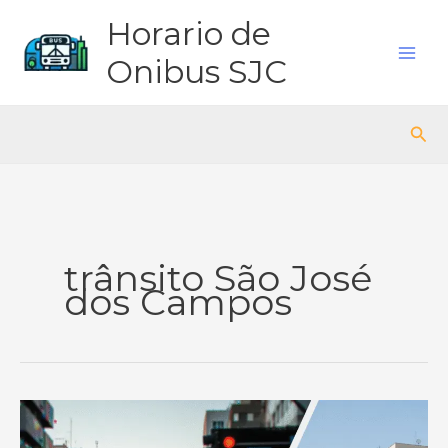
Ir
Horario de
para
o
Onibus SJC
conteúdo
Pes
trânsito São José
dos Campos