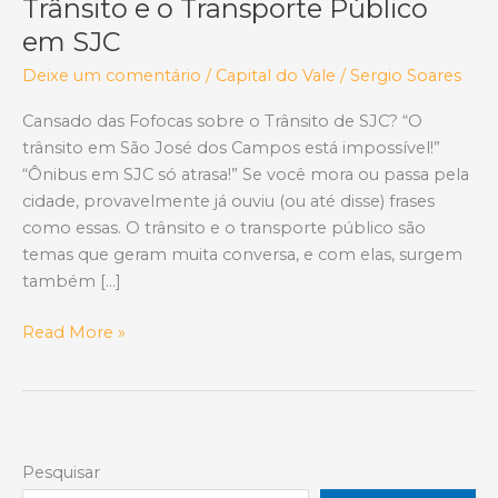
Trânsito e o Transporte Público
em SJC
Deixe um comentário
/
Capital do Vale
/
Sergio Soares
Cansado das Fofocas sobre o Trânsito de SJC? “O
trânsito em São José dos Campos está impossível!”
“Ônibus em SJC só atrasa!” Se você mora ou passa pela
cidade, provavelmente já ouviu (ou até disse) frases
como essas. O trânsito e o transporte público são
temas que geram muita conversa, e com elas, surgem
também […]
Desvendando
Read More »
os
Mitos:
O
Que
É
Pesquisar
Verdade