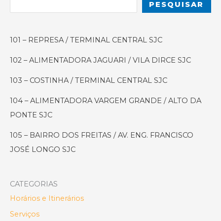
PESQUISAR
e
Mentira
Sobre
101 – REPRESA / TERMINAL CENTRAL SJC
o
Trânsito
102 – ALIMENTADORA JAGUARI / VILA DIRCE SJC
e
o
103 – COSTINHA / TERMINAL CENTRAL SJC
Transporte
104 – ALIMENTADORA VARGEM GRANDE / ALTO DA
Público
PONTE SJC
em
SJC
105 – BAIRRO DOS FREITAS / AV. ENG. FRANCISCO
JOSÉ LONGO SJC
CATEGORIAS
Horários e Itinerários
Serviços