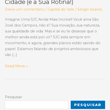
Cidade (e a Sua Rotina!)
Deixe um comentário
/
Capital do Vale
/
Sergio Soares
Imagine Uma SJC Ainda Mais Incrível! Você ama São
José dos Campos, não é? Sua inovação, sua natureza,
sua qualidade de vida. Mas e se eu te dissesse que o
melhor ainda está por vir? SJC está sempre em
movimento, e agora, grandes planos estão saindo do
papel. Estamos falando de projetos ambiciosos que
vão […]
Qual
Read More »
o
Futuro
de
SJC?
3
Pesquisar
Projetos
PESQUISAR
Ambiciosos