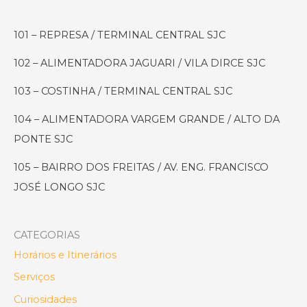
que
Vão
101 – REPRESA / TERMINAL CENTRAL SJC
Transformar
a
102 – ALIMENTADORA JAGUARI / VILA DIRCE SJC
Cidade
(e
103 – COSTINHA / TERMINAL CENTRAL SJC
a
104 – ALIMENTADORA VARGEM GRANDE / ALTO DA
Sua
PONTE SJC
Rotina!)
105 – BAIRRO DOS FREITAS / AV. ENG. FRANCISCO
JOSÉ LONGO SJC
CATEGORIAS
Horários e Itinerários
Serviços
Curiosidades