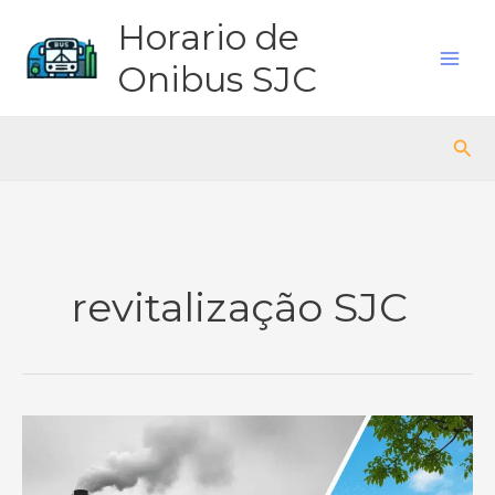
Ir
Horario de
para
o
Onibus SJC
conteúdo
Pes
revitalização SJC