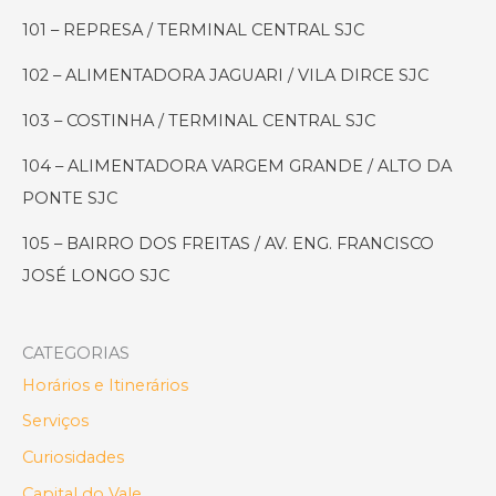
Parque
101 – REPRESA / TERMINAL CENTRAL SJC
da
Cidade
102 – ALIMENTADORA JAGUARI / VILA DIRCE SJC
em
SJC
103 – COSTINHA / TERMINAL CENTRAL SJC
104 – ALIMENTADORA VARGEM GRANDE / ALTO DA
PONTE SJC
105 – BAIRRO DOS FREITAS / AV. ENG. FRANCISCO
JOSÉ LONGO SJC
CATEGORIAS
Horários e Itinerários
Serviços
Curiosidades
Capital do Vale