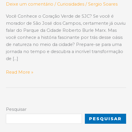
Deixe um comentário
/
Curiosidades
/
Sergio Soares
Você Conhece o Coração Verde de SJC? Se você é
morador de São José dos Campos, certamente já ouviu
falar do Parque da Cidade Roberto Burle Marx. Mas
você conhece a história fascinante por trás desse oásis
de natureza no meio da cidade? Prepare-se para uma
jornada no tempo e descubra a incrível transformação
de […]
De
Read More »
Fábrica
a
Gigante
Verde:
A
Pesquisar
Incrível
PESQUISAR
Transformação
do