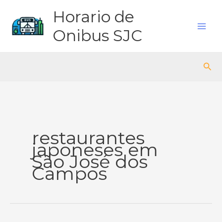
Ir
Horario de
para
o
Onibus SJC
conteúdo
Pes
restaurantes
japoneses em
São José dos
Campos