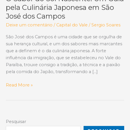
pela Culinária Japonesa em São
José dos Campos
Deixe um comentário
/
Capital do Vale
/
Sergio Soares
São José dos Campos é uma cidade que se orgulha de
sua herança cultural, e um dos sabores mais marcantes
que a definem é o da culinária japonesa. A forte
influência da imigração, que se estabeleceu no Vale do
Paraíba, trouxe consigo a tradição, a técnica e a paixão
pela comida do Japão, transformando a […]
O
Read More »
Sabor
do
Sol
Nascente:
Um
Pesquisar
Guia