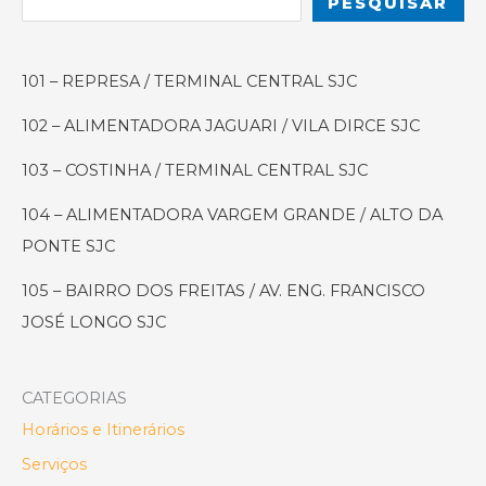
PESQUISAR
pela
Culinária
Japonesa
101 – REPRESA / TERMINAL CENTRAL SJC
em
São
102 – ALIMENTADORA JAGUARI / VILA DIRCE SJC
José
dos
103 – COSTINHA / TERMINAL CENTRAL SJC
Campos
104 – ALIMENTADORA VARGEM GRANDE / ALTO DA
PONTE SJC
105 – BAIRRO DOS FREITAS / AV. ENG. FRANCISCO
JOSÉ LONGO SJC
CATEGORIAS
Horários e Itinerários
Serviços