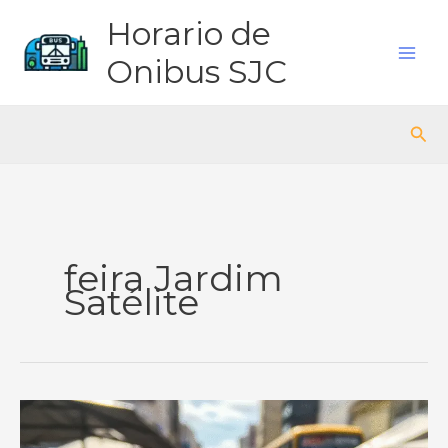
Ir
Horario de
para
o
Onibus SJC
conteúdo
Pes
feira Jardim
Satélite