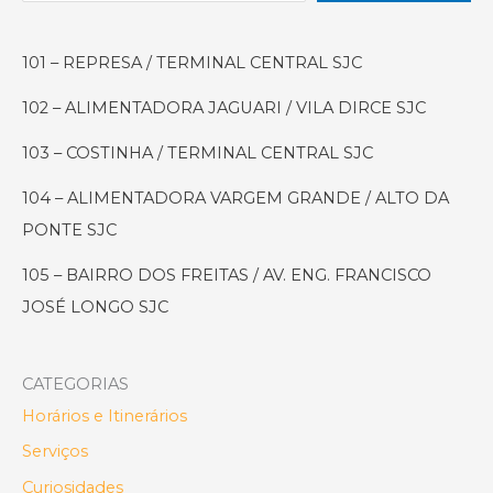
o
Melhor
101 – REPRESA / TERMINAL CENTRAL SJC
Pastel
de
102 – ALIMENTADORA JAGUARI / VILA DIRCE SJC
Feira
em
103 – COSTINHA / TERMINAL CENTRAL SJC
SJC
104 – ALIMENTADORA VARGEM GRANDE / ALTO DA
(e
PONTE SJC
Como
Chegar
105 – BAIRRO DOS FREITAS / AV. ENG. FRANCISCO
Lá
JOSÉ LONGO SJC
de
Ônibus!)
CATEGORIAS
Horários e Itinerários
Serviços
Curiosidades