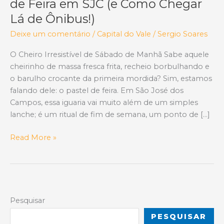
de Feira em SJC (e Como Chegar
Lá de Ônibus!)
Deixe um comentário
/
Capital do Vale
/
Sergio Soares
O Cheiro Irresistível de Sábado de Manhã Sabe aquele
cheirinho de massa fresca frita, recheio borbulhando e
o barulho crocante da primeira mordida? Sim, estamos
falando dele: o pastel de feira. Em São José dos
Campos, essa iguaria vai muito além de um simples
lanche; é um ritual de fim de semana, um ponto de […]
O
Read More »
Segredo
Por
Trás
do
Sabor:
Pesquisar
Onde
PESQUISAR
Encontrar