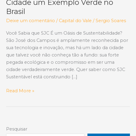
Cidade um Exemplo Verde no
Brasil
Deixe um comentário
/
Capital do Vale
/
Sergio Soares
Você Sabia que SJC É um Oásis de Sustentabilidade?
São José dos Campos é amplamente reconhecida por
sua tecnologia e inovação, mas há um lado da cidade
que talvez você não conheça tão a fundo: sua forte
pegada ecológica e o compromisso em ser uma
cidade verdadeiramente verde. Quer saber como SJC
Sustentável está construindo […]
SJC
Read More »
Sustentável:
Descubra
os
Projetos
e
Pesquisar
Lugares