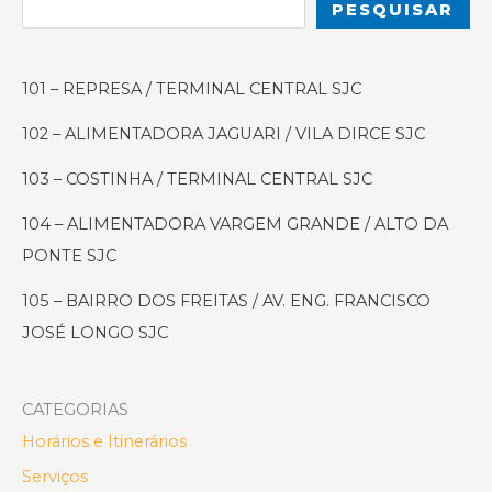
PESQUISAR
que
Fazem
da
101 – REPRESA / TERMINAL CENTRAL SJC
Cidade
um
102 – ALIMENTADORA JAGUARI / VILA DIRCE SJC
Exemplo
Verde
103 – COSTINHA / TERMINAL CENTRAL SJC
no
104 – ALIMENTADORA VARGEM GRANDE / ALTO DA
Brasil
PONTE SJC
105 – BAIRRO DOS FREITAS / AV. ENG. FRANCISCO
JOSÉ LONGO SJC
CATEGORIAS
Horários e Itinerários
Serviços