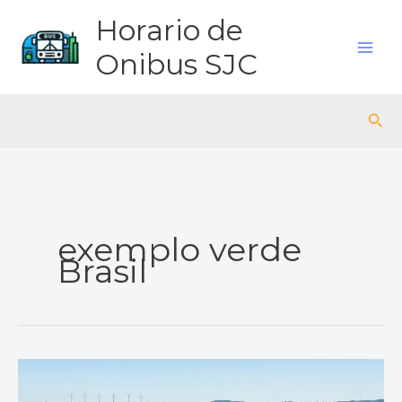
Ir
Horario de
para
o
Onibus SJC
conteúdo
Pes
exemplo verde
Brasil