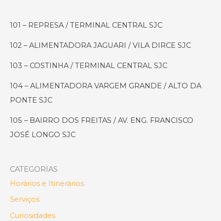
Ponte
Estaiada
101 – REPRESA / TERMINAL CENTRAL SJC
se
Tornou
102 – ALIMENTADORA JAGUARI / VILA DIRCE SJC
o
Símbolo
103 – COSTINHA / TERMINAL CENTRAL SJC
da
104 – ALIMENTADORA VARGEM GRANDE / ALTO DA
SJC
PONTE SJC
do
Futuro
105 – BAIRRO DOS FREITAS / AV. ENG. FRANCISCO
JOSÉ LONGO SJC
CATEGORIAS
Horários e Itinerários
Serviços
Curiosidades