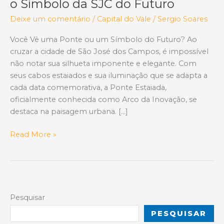
o Símbolo da SJC do Futuro
Deixe um comentário
/
Capital do Vale
/
Sergio Soares
Você Vê uma Ponte ou um Símbolo do Futuro? Ao
cruzar a cidade de São José dos Campos, é impossível
não notar sua silhueta imponente e elegante. Com
seus cabos estaiados e sua iluminação que se adapta a
cada data comemorativa, a Ponte Estaiada,
oficialmente conhecida como Arco da Inovação, se
destaca na paisagem urbana. […]
A
Read More »
Ponte
que
Mudou
a
Cidade:
Pesquisar
Como
PESQUISAR
a