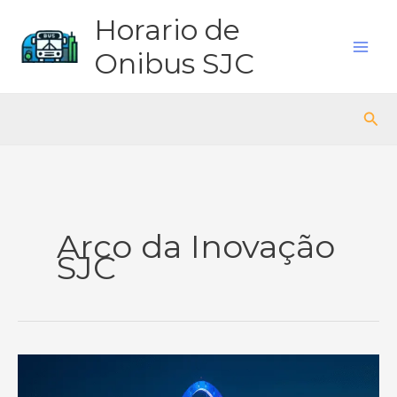
Ir
Horario de
para
o
Onibus SJC
conteúdo
Pes
Arco da Inovação
SJC